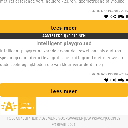
met reflecterende verf, heldere kleuren, geometrische of vrolijke
vormen.
Burgerbegroting 2015-2016
0
0
0
lees meer
AANTREKKELIJKE PLEINEN
Intelligent playground
Intelligent playground zorgde ervoor dat zowel jong als oud kon
spelen op een interactieve grafische plattegrond met nieuwe en
oude spelmogelijkheden die van kleur veranderden bij
temperatuurwisselingen. De kleuren maakten deel uit van het
Burgerbegroting 2015-2016
spel. De buurtbewoners stonden centraal en kregen
0
0
0
beslissingsrecht in het ontwerp.
lees meer
|
|
|
|
TOEGANKELIJKHEID
ALGEMENE VOORWAARDEN
UW PRIVACY
COOKIES
BPART 2026