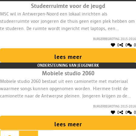
Studeerruimte voor de jeugd
MSC wil in Antwerpen-Noord een lokaal inrichten als
studeerruimte voor jongeren die thuis geen eigen plek hebben om
te studeren. De ruimte wordt ingericht met laptops, een
bibliotheek, bureaus en een zitruimte. Ook moet er ruimte zijn
Burgerbegroting 2015-2016
voor bijles, literaire avonden en aandacht voor gendergelijkheid.
0
0
0
lees meer
ONDERSTEUNING VAN JEUGDWERK
Mobiele studio 2060
Mobiele studio 2060 bestaat uit een camionette met materiaal
waarmee songs kunnen opgenomen worden. Hiermee trekt de
camionette naar de Antwerpse pleinen. Jongeren krijgen zo de
kans om op een laagdrempelige manier hun teksten en muziek op
Burgerbegroting 2015-2016
te nemen en nog dezelfde dag met een eigen nummer huiswaarts
0
0
0
te keren.
lees meer